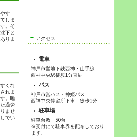
出やす
ってしま
ます。そ
根沈下と
アクセス
係ありま
電車
神戸市営地下鉄西神・山手線
西神中央駅徒歩1分直結
バス
やすくな
泌されま
神戸市営バス・
神姫バス
ます。睡
西神中央停留所下車 徒歩1分
また過労
駐車場
ありませ
直しでい
駐車台数 50台
※受付にて駐車券を配布しており
ます。