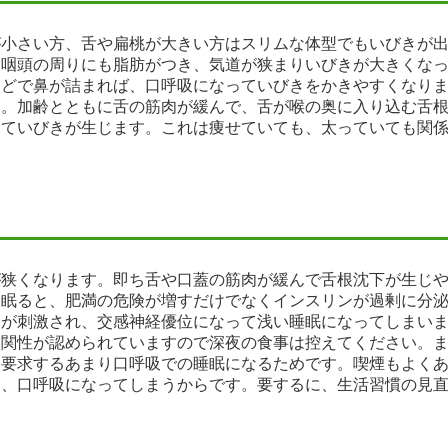
が小さい方、舌や扁桃が大きい方はスリムな体型でもいびきが
と咽頭の周りにも脂肪がつき、気道が狭まりいびきが大きくな
などで鼻が詰まれば、口呼吸になっていびきをかきやすくなり
す。加齢とともに舌の筋肉が緩んで、舌が喉の奥に入り込む舌
っていびきが生じます。これは痩せていても、太っていても関
が狭くなります。即ち舌や口蓋の筋肉が緩んで舌根沈下が生じ
に眠ると、肥満の危険が増すだけでなくインスリンが過剰に分
経が刺激され、交感神経優位になって浅い睡眠になってしまい
相関性が認められていますので深夜の食事は控えてください。
を要求するあまり口呼吸での睡眠になるためです。喫煙もよく
じ、口呼吸になってしまうからです。要するに、生活習慣の見