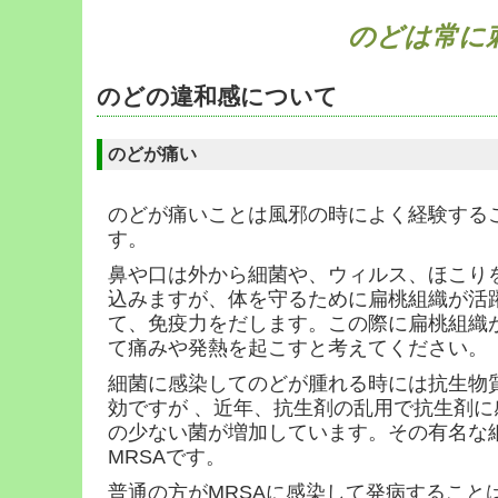
のどは常に
のどの違和感について
のどが痛い
のどが痛いことは風邪の時によく経験する
す。
鼻や口は外から細菌や、ウィルス、ほこり
込みますが、体を守るために扁桃組織が活
て、免疫力をだします。この際に扁桃組織
て痛みや発熱を起こすと考えてください。
細菌に感染してのどが腫れる時には抗生物
効ですが 、近年、抗生剤の乱用で抗生剤に
の少ない菌が増加しています。その有名な
MRSAです。
普通の方がMRSAに感染して発病すること