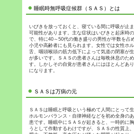
睡眠時無呼吸症候群（ＳＡＳ）とは
いびきを放っておくと、寝ている間に呼吸が止
可能性があります。主な症状はいびきと起床時の
で、特に40～50代の働き盛りの男性が半数を
小児や高齢者にも見られます。女性では女性ホ
舌、咽頭喉頭の筋力低下によって気道の閉塞が
が多いです。ＳＡＳの患者さんは毎晩休息のた
す。しかしその自覚が患者さんにはほとんどあ
になります。
ＳＡＳは万病の元
ＳＡＳは睡眠と呼吸という極めて人間にとって
ホルモンバランス・自律神経などを初め全身の
患です。睡眠中にＳＡＳが起きると、一時的に
うとして作動するわけですが、ＳＡＳの性質上