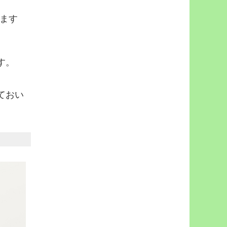
ます
す。
ておい