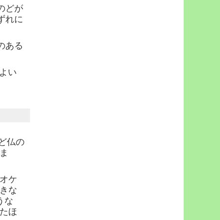
のどが
ずれに
のある
よい
ど仏の
ま
オケ
きな
うな
たほ