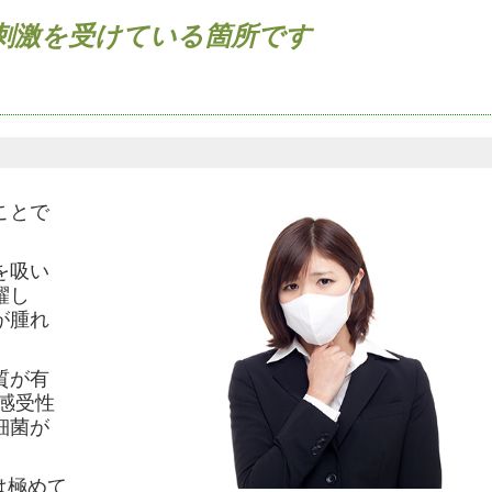
刺激を受けている箇所です
ことで
を吸い
躍し
が腫れ
質が有
感受性
細菌が
は極めて