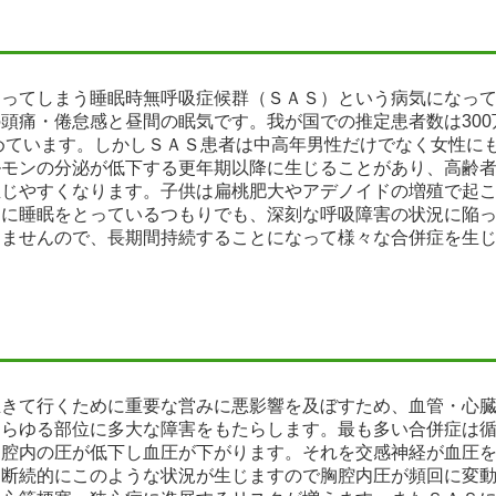
まってしまう睡眠時無呼吸症候群（ＳＡＳ）という病気になっ
頭痛・倦怠感と昼間の眠気です。我が国での推定患者数は300
占めています。しかしＳＡＳ患者は中高年男性だけでなく女性に
ルモンの分泌が低下する更年期以降に生じることがあり、高齢
生じやすくなります。子供は扁桃肥大やアデノイドの増殖で起
めに睡眠をとっているつもりでも、深刻な呼吸障害の状況に陥
りませんので、長期間持続することになって様々な合併症を生
生きて行くために重要な営みに悪影響を及ぼすため、血管・心
あらゆる部位に多大な障害をもたらします。最も多い合併症は
胸腔内の圧が低下し血圧が下がります。それを交感神経が血圧
、断続的にこのような状況が生じますので胸腔内圧が頻回に変