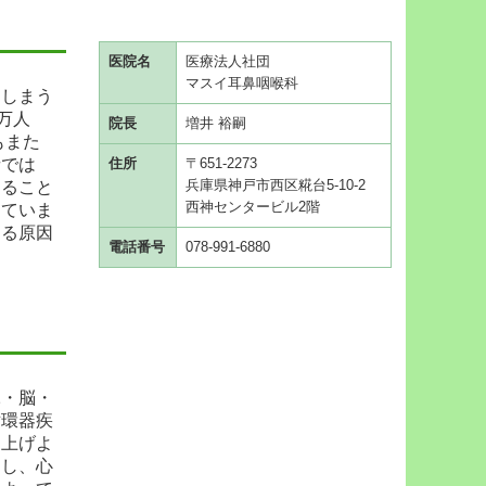
医院名
医療法人社団
マスイ耳鼻咽喉科
てしまう
万人
院長
増井 裕嗣
もまた
者では
住所
〒651-2273
兵庫県神戸市西区糀台5-10-2
こること
西神センタービル2階
っていま
じる原因
電話番号
078-991-6880
臓・脳・
循環器疾
を上げよ
動し、心