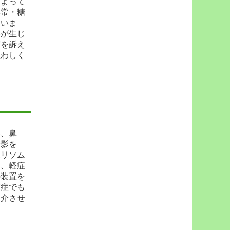
によって
異常・糖
ていま
響が生じ
どを訴え
思わしく
い、鼻
撮影を
ポリソム
て、軽症
の装置を
重症でも
紹介させ