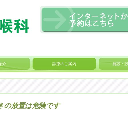
紹介
診療のご案内
施設・
めまい
耳の疾患
鼻の疾患
喉の疾患
花粉症
咽の疾患
味覚障害
きの放置は危険です