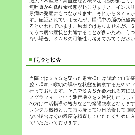
肥大・不整脈・高血圧など様々な問題が起こり
無呼吸から低酸素状態が起こりますと、インス
尿病の発症にもつながります。それからＳＡＳ
す。確証されていませんが、睡眠中の脳の低酸
るといわれています。原因ではありませんが、
てうつ病の症状と共通することが多いため、う
ない場合、ＳＡＳの可能性も考えてみてくださ
問診と検査
当院ではＳＡＳを疑った患者様には問診で自覚
腔・咽頭・喉頭の詳細な状態を観察するための
行っております。そこでＳＡＳが疑われる方に
ノグラフィーという測定機器を２晩貸し出しし
の方は生活指導や処方などで経過観察となりま
レンタル機器として持ち帰って毎日装着して睡
ない場合はその程度を精査していただくために
ていただいております。