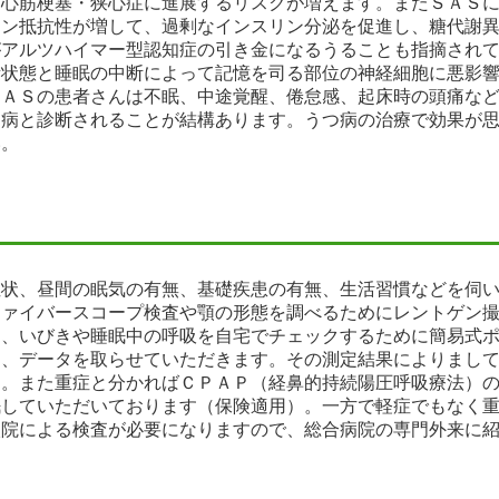
、心筋梗塞・狭心症に進展するリスクが増えます。またＳＡＳ
リン抵抗性が増して、過剰なインスリン分泌を促進し、糖代謝
がアルツハイマー型認知症の引き金になるうることも指摘され
素状態と睡眠の中断によって記憶を司る部位の神経細胞に悪影
ＳＡＳの患者さんは不眠、中途覚醒、倦怠感、起床時の頭痛な
つ病と診断されることが結構あります。うつ病の治療で効果が
い。
症状、昼間の眠気の有無、基礎疾患の有無、生活習慣などを伺
ファイバースコープ検査や顎の形態を調べるためにレントゲン
は、いびきや睡眠中の呼吸を自宅でチェックするために簡易式
て、データを取らせていただきます。その測定結果によりまし
す。また重症と分かればＣＰＡＰ（経鼻的持続陽圧呼吸療法）
眠していただいております（保険適用）。一方で軽症でもなく
入院による検査が必要になりますので、総合病院の専門外来に