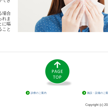
ができ
る場合
られま
とに嘔
ること
診療のご案内
施設・設備のご
Copyright (c