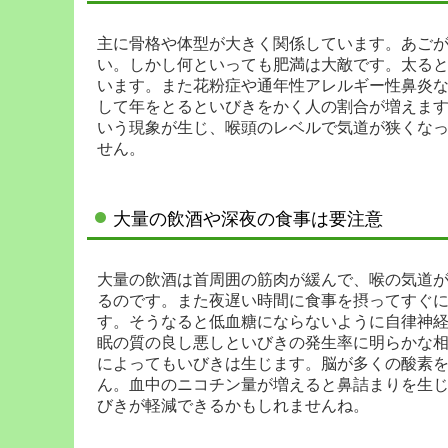
主に骨格や体型が大きく関係しています。あご
い。しかし何といっても肥満は大敵です。太る
います。また花粉症や通年性アレルギー性鼻炎
して年をとるといびきをかく人の割合が増えま
いう現象が生じ、喉頭のレベルで気道が狭くな
せん。
大量の飲酒や深夜の食事は要注意
大量の飲酒は首周囲の筋肉が緩んで、喉の気道
るのです。また夜遅い時間に食事を摂ってすぐ
す。そうなると低血糖にならないように自律神
眠の質の良し悪しといびきの発生率に明らかな
によってもいびきは生じます。脳が多くの酸素
ん。血中のニコチン量が増えると鼻詰まりを生
びきが軽減できるかもしれませんね。